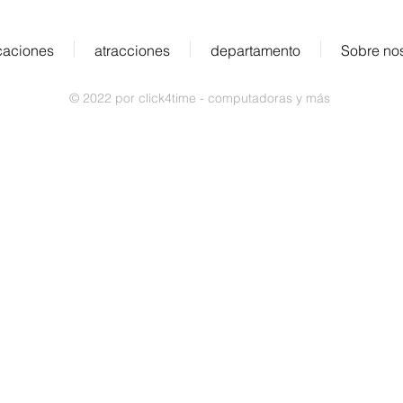
caciones
atracciones
departamento
Sobre no
© 2022 por click4time - computadoras y más