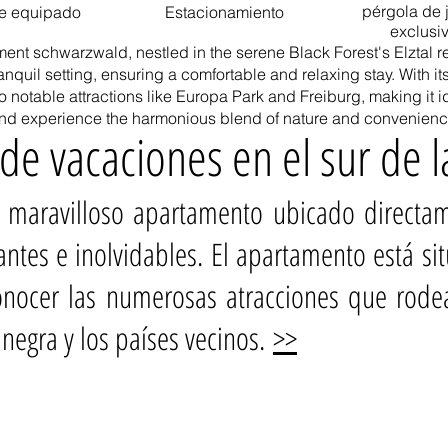
pérgola de 
te equipado
Estacionamiento
exclusi
ment schwarzwald, nestled in the serene Black Forest's Elztal r
quil setting, ensuring a comfortable and relaxing stay. With it
notable attractions like Europa Park and Freiburg, making it id
 and experience the harmonious blend of nature and convenienc
e vacaciones en el sur de l
 maravilloso apartamento ubicado directame
antes e inolvidables. El apartamento está si
onocer las numerosas atracciones que rode
 negra y los países vecinos.
>>