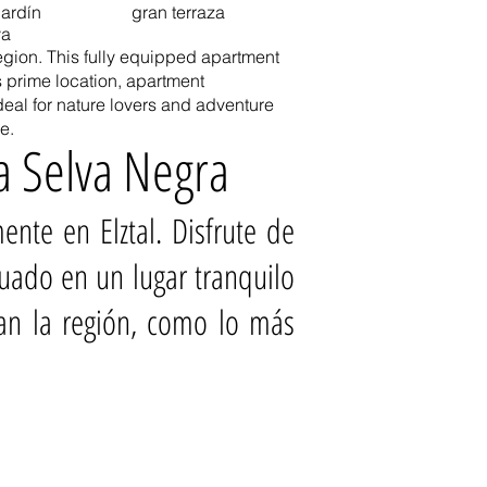
jardín
gran terraza
va
egion. This fully equipped apartment
s prime location, apartment
eal for nature lovers and adventure
e.
a Selva Negra
nte en Elztal. Disfrute de
tuado en un lugar tranquilo
an la región, como lo más