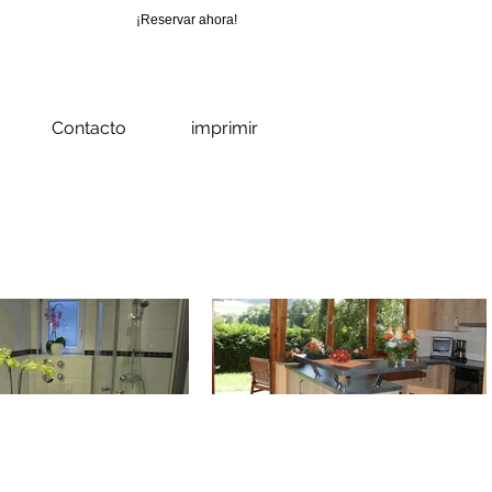
¡Reservar ahora!
_cc781905-
b-1565_bad0
Contacto
imprimir