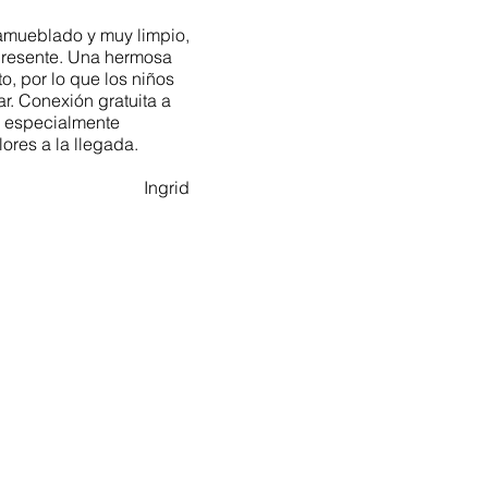
 amueblado y muy limpio,
presente. Una hermosa
o, por lo que los niños
r. Conexión gratuita a
ió especialmente
lores a la llegada.
Ingrid
DIRECCIÓN:
Obere Rainstrasse 4a
s
D-79297 Winden en Elztal