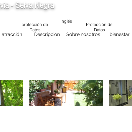
via - Selva Negra
info@ferienwohnung.vacaciones
5cde-3194-bb3
Inglés
protección de
Protección de
Datos
Datos
atracción
Descripción
Sobre nosotros
bienestar