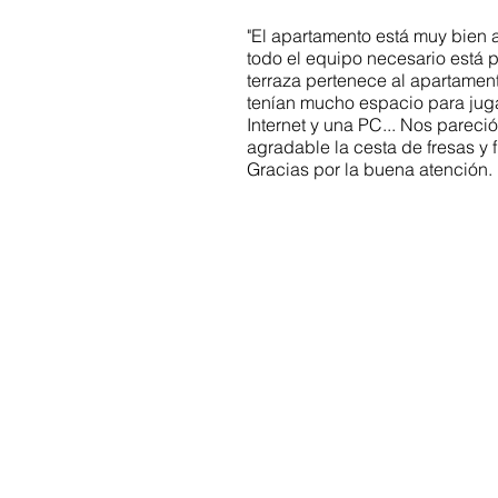
"El apartamento está muy bien
todo el equipo necesario está 
terraza pertenece al apartament
tenían mucho espacio para juga
Internet y una PC... Nos parec
agradable la cesta de fresas y f
Gracias por la buena atención.
Contáctenos:
info@ferienwohnung.vacacione
Teléfono: 07685/1650