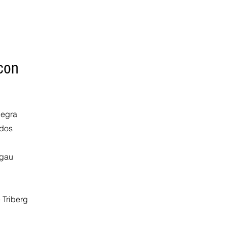
con
Negra
ados
sgau
 Triberg