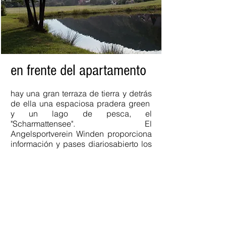
en frente del apartamento
hay una gran terraza de tierra y detrás
de ella una espaciosa pradera green
y un lago de pesca, el
"Scharmattensee". El
Angelsportverein Winden proporciona
información y pases diarios
abierto los
fines de semana y días festivos de
09:00 a 17:00 del 1 de mayo a finales
de noviembre.
También en vientos:
Instalación de ocio en Kirchberg.
Instalaciones de ocio de nuevo diseño