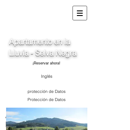
info@ferienwohnung.vacaci
ones
_cc781905-5cde-
3194-bb3b-1565_bad0
Apartamento en la
Lluvia - Selva Negra
¡Reservar ahora!
Inglés
protección de Datos
Protección de Datos
Apartamento Selva
Negra