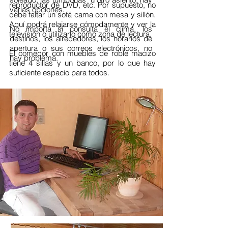
reproductor de DVD, etc. Por supuesto, no
varias opciones.
debe faltar un sofá cama con mesa y sillón.
Aquí podrá relajarse cómodamente y ver la
No importa si consulta el clima, los
televisión o utilizarlo como zona de lectura.
destinos, los alrededores, los horarios de
apertura o sus correos electrónicos, no
El comedor con muebles de roble macizo
hay problema.
tiene 4 sillas y un banco, por lo que hay
suficiente espacio para todos.