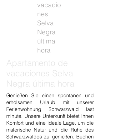
vacacio
nes
Selva
Negra
última
hora
Apartamento de
vacaciones Selva
Negra última hora
Genießen Sie einen spontanen und
erholsamen Urlaub mit unserer
Ferienwohnung Schwarzwald last
minute. Unsere Unterkunft bietet Ihnen
Komfort und eine ideale Lage, um die
malerische Natur und die Ruhe des
Schwarzwaldes zu genießen. Buchen