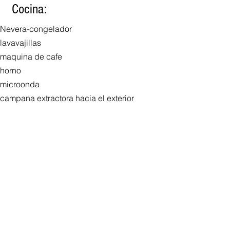
Cocina:
Nevera-congelador
lavavajillas
maquina de cafe
horno
microonda
campana extractora hacia el exterior
Pava
Tostadora
suficientes ollas
multiple pans
Cubiertos, platos, vasos
detergente
secado de toallas
eléctrico persianas
seguro