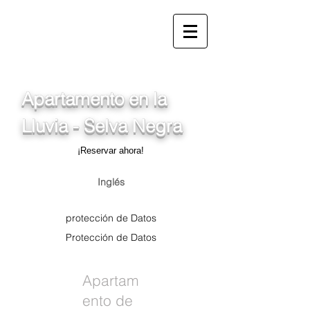
info@ferienwohnung.vacaci
ones
_cc781905-5cde-
3194-bb3b-1565_bad0
Apartamento en la
Lluvia - Selva Negra
¡Reservar ahora!
Inglés
protección de Datos
Protección de Datos
Apartam
ento de