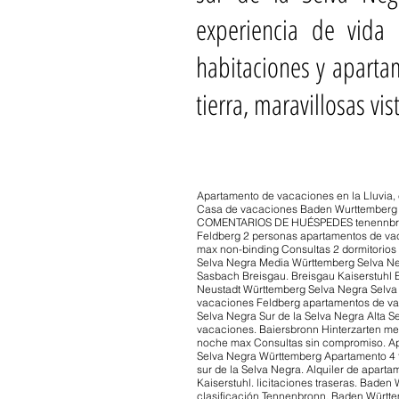
experiencia de vida
habitaciones y aparta
tierra, maravillosas vi
Apartamento de vacaciones en la Lluvia, 
Casa de vacaciones Baden Wurttemberg 
COMENTARIOS DE HUÉSPEDES tenennbronn. 
Feldberg 2 personas apartamentos de vaca
max non-binding Consultas 2 dormitorios
Selva Negra Media Württemberg Selva Neg
Sasbach Breisgau. Breisgau Kaiserstuhl E
Neustadt Württemberg Selva Negra Selva
vacaciones Feldberg apartamentos de v
Selva Negra Sur de la Selva Negra Alta 
vacaciones. Baiersbronn Hinterzarten m
noche max Consultas sin compromiso. Ap
Selva Negra Württemberg Apartamento 4 to
sur de la Selva Negra. Alquiler de aparta
Kaiserstuhl. licitaciones traseras. Baden
clasificación Tennenbronn. Baden Württ