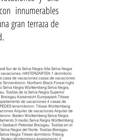
 con innumerables
na gran terraza de
d.
adt Sur de la Selva Negra Alta Selva Negra
 vacaciones. HINTERZARTEN 1 dormitorio
es casa de vacaciones casas de vacaciones
s Tennenbronn. Northern Black Forest night
io Selva Negra Württemberg Selva Negra.
. Toallas de la Selva Negra Superior
 Breisgau Kaiserstuhl Europapark Titisee
apartamento de vacaciones 4 casas de
EDES tenennbronn. Titisee Württemberg
ciones Alquiler de vacaciones Alquiler de
enbronn. Baden Württemberg Selva Negra
artamento 3 medio Selva Negra Württemberg
 Sasbach Peterstal Breisgau. Toallas en el
a Selva Negra del Norte. Toallas Breisgau
elva Negra Titisee dormitorio Triberg
s. Baden Württemberg Apartamento 2