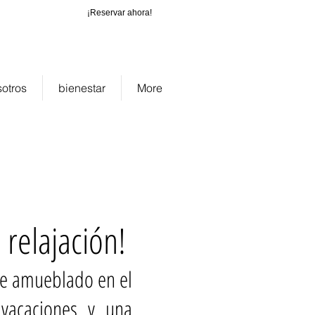
¡Reservar ahora!
_cc781905-
b-1565_bad0
otros
bienestar
More
a relajación!
te amueblado en el
 vacaciones y una