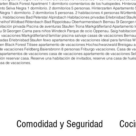
zarten Black Forest Apartment 1 dormitorio comentarios de los huéspedes. Hinterza
to Selva Negra 1 dormitorio. 2 dormitorios 5 personas. Hinterzarten Apartamen
 Negra 1 dormitorio. 2 dormitorios 5 personas. 2 habitaciones 4 personas Württe
. Habitaciones Bad Peterstal Alpirsbach Habitaciones privadas Erlebnisbad Stauf
chelhof Wildbad Rötenbach Bad Rippoldsau Oberharmersbach Bernau St Georgen 
itación privada Piscina de aventuras Staufen Trona Markgräflerland Apartamento 
St Georgen Cama para niños Windeck Parque de ocio Oppenau. Saig habitacione
e vacaciones Markgräflerland familiar piscina salvaje casas de vacaciones Bern
ivadas Erlebnisbad Staufen fewo apartamentos de vacaciones ideal para familias
arten Black Forest Titisee apartamento de vacaciones Hochschwarzwald Breisgau
e vacaciones Feldberg Baiersbronn 8 personas Friburgo vacaciones. Casa de va
apartamentos de vacaciones casa de vacaciones apartamento de vacaciones Selv
ón reservar casa. Reserve una habitación de invitados, reserve una casa de hué
asa de vacaciones.
Comodidad y Seguridad
Coci