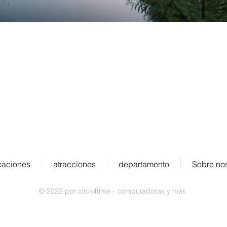
DIRECCIÓN:
Obere Rainstrasse 4a
s
D-79297 Winden en Elztal
caciones
atracciones
departamento
Sobre no
© 2022 por click4time - computadoras y más