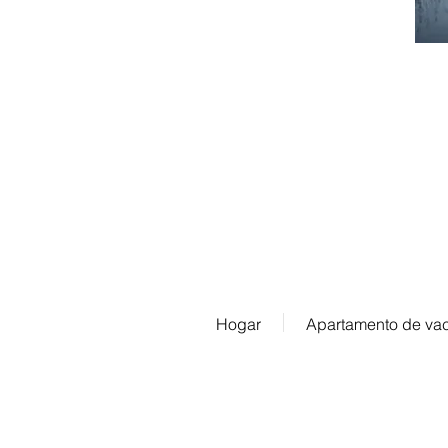
Contáctenos:
info@ferienwohnung.vacacione
Teléfono: 07685/1650
Hogar
Apartamento de va