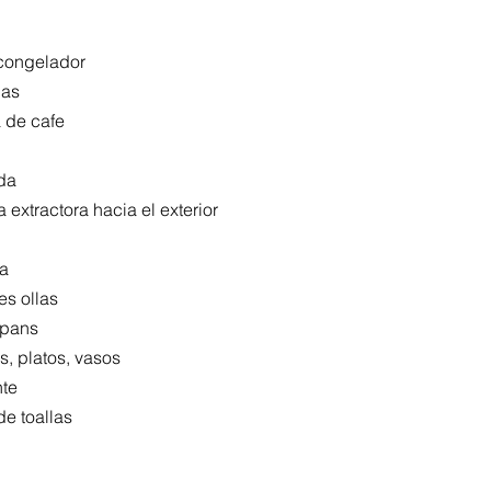
congelador
las
 de cafe
da
extractora hacia el exterior
ra
es ollas
 pans
s, platos, vasos
nte
e toallas