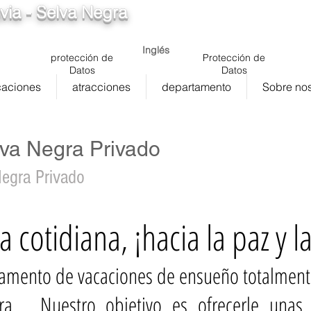
via - Selva Negra
info@ferienwohnung.vacaciones
5cde-3194-bb3
Inglés
protección de
Protección de
Datos
Datos
caciones
atracciones
departamento
Sobre nos
va Negra Privado
egra Privado
a cotidiana, ¡hacia la paz y l
tamento de vacaciones de ensueño totalmen
ra. Nuestro objetivo es ofrecerle unas