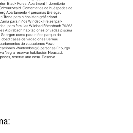
rten Black Forest Apartment 1 dormitorio
to Schwarzwald Comentarios de huéspedes de
mberg Apartamento 4 personas Breisgau
en Trona para niños Markgräflerland
Cama para niños Windeck Freizeitpark
Ideal para familias Wildbad Rötenbach 79263
s Alpirsbach habitaciones privadas piscina
au Georgen cama para niños parque de
 Wildbad casas de vacaciones Bernau
 apartamentos de vacaciones Fewo
caciones Württemberg 6 personas Friburgo
a Negra reservar habitación Neustadt
spedes, reserve una casa. Reserva
na: