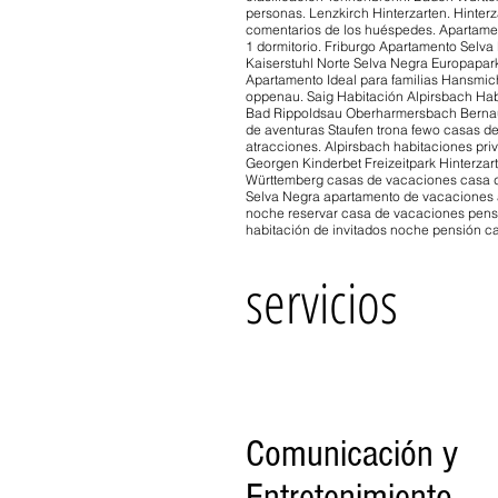
personas. Lenzkirch Hinterzarten. Hinter
comentarios de los huéspedes. Apartamen
1 dormitorio. Friburgo Apartamento Selva
Kaiserstuhl Norte Selva Negra Europapark
Apartamento Ideal para familias Hansmi
oppenau. Saig Habitación Alpirsbach Hab
Bad Rippoldsau Oberharmersbach Bernau 
de aventuras Staufen trona fewo casas d
atracciones. Alpirsbach habitaciones pr
Georgen Kinderbet Freizeitpark Hinterz
Württemberg casas de vacaciones casa d
Selva Negra apartamento de vacaciones 
noche reservar casa de vacaciones pensi
habitación de invitados noche pensión c
servicios
Comunicación y
Entretenimiento