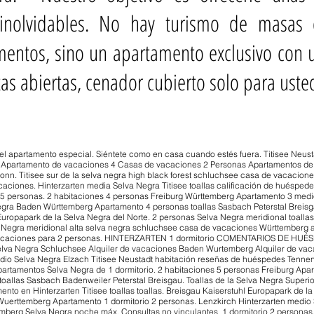
 inolvidables. No hay turismo de masas
mentos, sino un apartamento exclusivo con u
stas abiertas, cenador cubierto solo para uste
el apartamento especial. Siéntete como en casa cuando estés fuera. Titisee Neust
Apartamento de vacaciones 4 Casas de vacaciones 2 Personas Apartamentos de
Titisee sur de la selva negra high black forest schluchsee casa de vacacion
ciones. Hinterzarten media Selva Negra Titisee toallas calificación de huéspede
 5 personas. 2 habitaciones 4 personas Freiburg Württemberg Apartamento 3 med
ra Baden Württemberg Apartamento 4 personas toallas Sasbach Peterstal Breisgau
uropapark de la Selva Negra del Norte. 2 personas Selva Negra meridional toallas
 Negra meridional alta selva negra schluchsee casa de vacaciones Württemberg 
acaciones para 2 personas. HINTERZARTEN 1 dormitorio COMENTARIOS DE HUÉSP
Selva Negra Schluchsee Alquiler de vacaciones Baden Wurtemberg Alquiler de vaca
edio Selva Negra Elzach Titisee Neustadt habitación reseñas de huéspedes Tenn
artamentos Selva Negra de 1 dormitorio. 2 habitaciones 5 personas Freiburg Ap
allas Sasbach Badenweiler Peterstal Breisgau. Toallas de la Selva Negra Superior
mento en Hinterzarten Titisee toallas toallas. Breisgau Kaiserstuhl Europapark de l
 Wuerttemberg Apartamento 1 dormitorio 2 personas. Lenzkirch Hinterzarten medio S
emberg Selva Negra noche máx. Consultas no vinculantes 1 dormitorio 2 persona