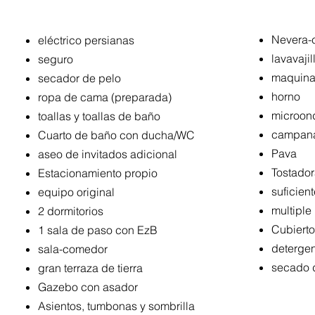
Nevera-
eléctrico persianas
lavavajil
seguro
maquina
secador de pelo
horno
ropa de cama (preparada)
microon
toallas y toallas de baño
campana 
Cuarto de baño con ducha/WC
Pava
aseo de invitados adicional
Tostado
Estacionamiento propio
suficient
equipo original
multiple
2 dormitorios
Cubierto
1 sala de paso con EzB
deterge
sala-comedor
secado d
gran terraza de tierra
Gazebo con asador
Asientos, tumbonas y sombrilla