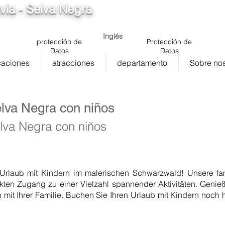
via - Selva Negra
info@ferienwohnung.vacaciones
5cde-3194-bb3
Inglés
protección de
Protección de
Datos
Datos
caciones
atracciones
departamento
Sobre nos
elva Negra con niños
lva Negra con niños
 Urlaub mit Kindern im malerischen Schwarzwald! Unsere fa
ekten Zugang zu einer Vielzahl spannender Aktivitäten. Geni
 mit Ihrer Familie. Buchen Sie Ihren Urlaub mit Kindern noch