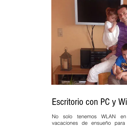
alquileres de vacaciones Simonsho
alquileres de vacaciones Kaiserstuhl
vacaciones 79822 Titisee Neustadt 
programa para niños vacaciones en f
familias Oppenau Todtnau Oberried 
Badeparadies Hof alquileres de va
solicitud de reserva vacaciones en f
vacaciones Ottersweier al aire libr
Gutach Schluchsee Feldberg Schap
Oppenau Breitnau Familienferien Mä
Negra Selva Negra fewo .
Escritorio con PC y Wi
No solo tenemos WLAN en 
vacaciones de ensueño para 