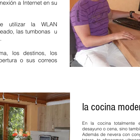
exión a Internet en su
infantil vacaciones familiare
Simonshof fewo Selva Negra 
e utilizar la WLAN
leado, las tumbonas u
.
ma, los destinos, los
pertura o sus correos
la cocina mode
En la cocina totalmente
desayuno o cena, sino tamb
Además de nevera con congel