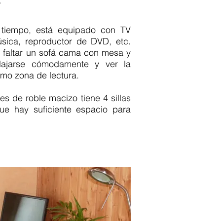
r
tiempo, está equipado con TV
úsica, reproductor de DVD, etc.
 faltar un sofá cama con mesa y
elajarse cómodamente y ver la
como zona de lectura.
s de roble macizo tiene 4 sillas
ue hay suficiente espacio para
erior agroturismo apartamentos
iones. Fewo Simonshof Selva
turismo apartamentos vacaciones
 Simonshof Kaiserstuhl programa