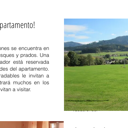
 apartamento!
fewo Simonshof Fewo Par
Kaiserstuhl pers fewo Schi
Märgen 77761 Schiltach fe
programa para niños vacac
ones se encuentra en
granja Breitnau para fami
osques y prados. Una
paraíso de los niños paraí
rador está reservada
vacaciones casas de vacac
des del apartamento.
Tennenbronn vacaciones e
dables le invitan a
Schapbach museo al aire l
Feldberg atracciones de 
trará muchos en los
Grafenhausen fewo Vacaci
vitan a visitar.
granja en la Selva Negra H
Apartamento Selva Negra A
apartamentos de vacacione
vacaciones.