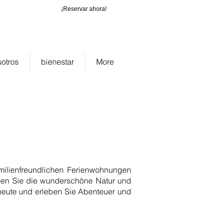
¡Reservar ahora!
_cc781905-
b-1565_bad0
otros
bienestar
More
milienfreundlichen Ferienwohnungen
eßen Sie die wunderschöne Natur und
 heute und erleben Sie Abenteuer und