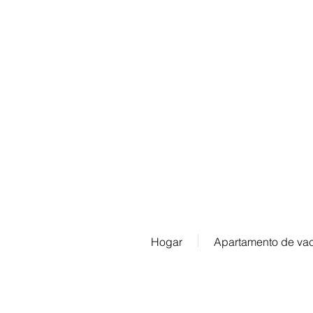
Contáctenos:
info@ferienwohnung.vacacione
Teléfono: 07685/1650
Hogar
Apartamento de va