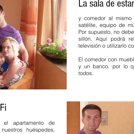
La sala de esta
f Park Hochschwarzwald
 pers alquileres de
St Märgen Schiltach granja
y comedor al mismo 
amilia Breitnau ideal para
satélite, equipo de m
paraíso de los niños
Por supuesto, no debe
caciones casas de vacaciones
sillón. Aquí podrá r
amilia en el baño alquileres de
e museo de equitación Fewo
televisión o utilizarlo 
bach Apartments Todtnau
rgen fewo Kaiserstuhl Selva
El comedor con mueble
y un banco, por lo q
todos.
Fi
Selva Negra Selva Negra Sup
vacaciones en familia vacac
el apartamento de
Negra Alta Selva Negra agro
nuestros huéspedes,
vacaciones en familia. Fewo