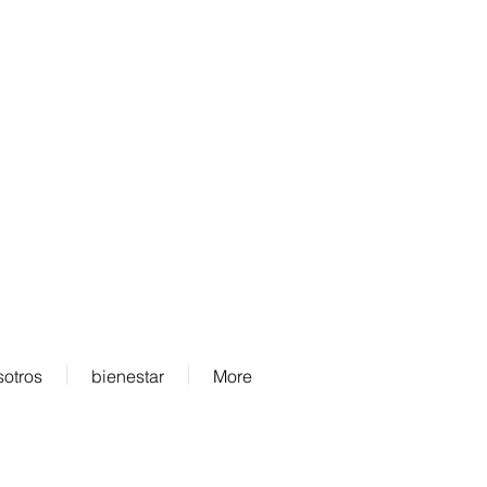
Aceptamos
sotros
bienestar
More