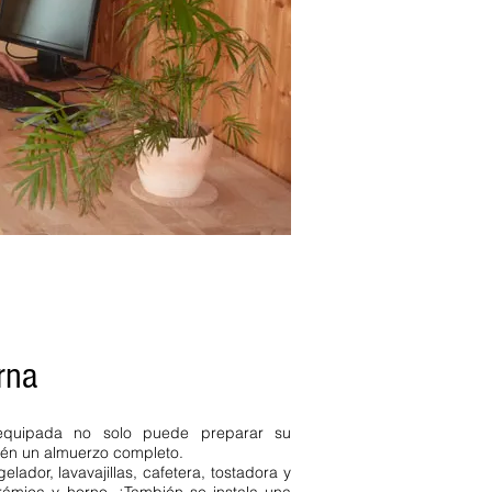
s vacaciones para niños
Kaiserstuhl fewo
rna
 equipada no solo puede preparar su
ién un almuerzo completo.
ador, lavavajillas, cafetera, tostadora y