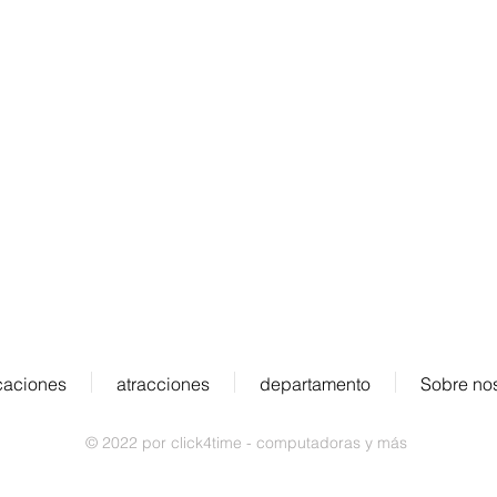
DIRECCIÓN:
Obere Rainstrasse 4a
s
D-79297 Winden en Elztal
caciones
atracciones
departamento
Sobre no
© 2022 por click4time - computadoras y más