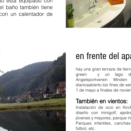
nto está equipado con
 el baño también tiene
 con un calentador de
en frente del a
hay una gran terraza de tier
green y un lago de p
Angelsportverein Winde
diarios
abierto los fines de s
1 de mayo a finales de novie
También en vientos:
Instalación de ocio en Kir
diseño con minigolf, ajedr
jóvenes y mayores, parque inf
Parques infantiles, canch
fútbol, etc.