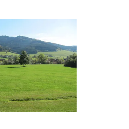
k Hochschwarzwald Card
ltach 79822 Titisee Neustadt St
wo Schiebenrothenhof granja
iones en familia Black Forest
lias Oppenau Todtnau Oberried
so del baño patio apartamentos de
iones solicitud de reserva
n familia en Bad Rippoldsau
ibre paseos a caballo Simonswald
ocio Fewo Elzach Sasbach
ones en la Selva Negra con
interzarten Schluchsee.
lta Selva Negra Titisee granja
s vacaciones en familia