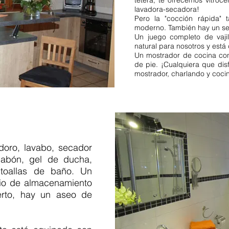
tetera, te ofrecemos vitroc
lavadora-secadora!
Pero la "cocción rápida" 
moderno. También hay un ser
Un juego completo de vajil
natural para nosotros y está
Un mostrador de cocina con 
de pie. ¡Cualquiera que dis
mostrador, charlando y coci
doro, lavabo, secador
jabón, gel de ducha,
 toallas de baño. Un
cio de almacenamiento
ierto, hay un aseo de