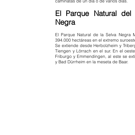
caminatas de un día o de varios días.
El Parque Natural del
Negra
El Parque Natural de la Selva Negra 
394.000 hectáreas en el extremo suroest
Se extiende desde Herbolzheim y Triberg
Tiengen y Lörrach en el sur. En el oeste
Friburgo y Emmendingen, al este se ex
y Bad Dürrheim en la meseta de Baar.
Contáctenos:
info@ferienwohnung.vacacione
Teléfono: 07685/1650