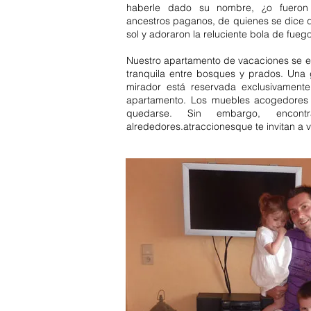
haberle dado su nombre, ¿o fueron 
ancestros paganos, de quienes se dice q
sol y adoraron la reluciente bola de fueg
Nuestro apartamento de vacaciones se 
tranquila entre bosques y prados. Una 
mirador está reservada exclusivament
apartamento. Los muebles acogedores y
quedarse. Sin embargo, encon
alrededores.
atracciones
que te invitan a vi
Vistas a la tierra Oberried Alpir
vacaciones de gente de granja.
dormitorio Baden Wuerttemberg
A
en la Selva Negra
. Vistas a la ti
Selva negra septentrional casa 
Selva negra septentrional Schl
Feldberg Titisee Neustadt. Selv
Negra 2 habitaciones máx 4 per
personas 3 habitaciones Baden 
Selva Negra media 2 habitacion