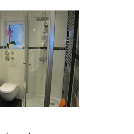
elva Negra Baiersbronn 1
berg Selva Negra 4 personas
amentos de vacaciones en la
casas de vacaciones de 2
gra casas de vacaciones de lujo
jo. Selva Negra Baiersbronn 1
erg Selva Negra 4 pers paraíso
 casas de vacaciones de
ones
. Selva Negra de Baden
lpirsbach campesinos
berg Selva Negra
rístico estancia mínima
s no fumadores lavavajillas
 Schonach.
apartamento de
itisee Alto Bosque Negro