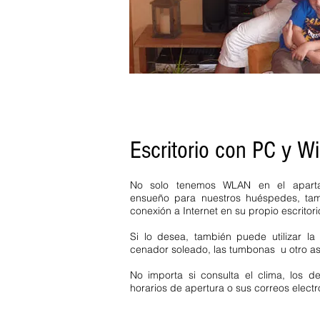
personas 6 personas 3 habitacion
más impuesto turístico disponibl
perros. Feldberg Alta Selva Ne
impuesto turístico estancia míni
niños no fumadores lavavajillas 
Escritorio con PC y Wi
No solo tenemos WLAN en el apart
ensueño para nuestros huéspedes, ta
conexión a Internet en su propio escritori
Si lo desea, también puede utilizar 
cenador soleado, las tumbonas u otro asi
No importa si consulta el clima, los de
horarios de apertura o sus correos elect