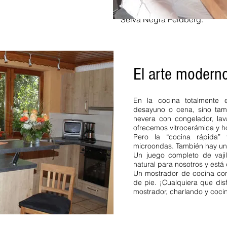
lavavajillas.
apartamento de 
Selva Negra Feldberg.
El arte moderno
ranjeros de vacaciones.
n Württemberg Apartamento
 Casa de vacaciones de lujo
En la cocina totalmente
as al campo Oberried
desayuno o cena, sino tam
 Casa de vacaciones
nevera con congelador, lavav
caciones. Selva Negra
ofrecemos vitrocerámica y h
nas 2 personas 6 personas
Pero la “cocina rápida”
l Selva negra septentrional
microondas. También hay un 
interzarten. Feldberg Selva
Un juego completo de vajil
ístico estancia mínima
natural para nosotros y está
Un mostrador de cocina con 
madores lavavajillas
de pie. ¡Cualquiera que dis
ch.
apartamento de
mostrador, charlando y coci
Alto Bosque Negro
a Pentecostés