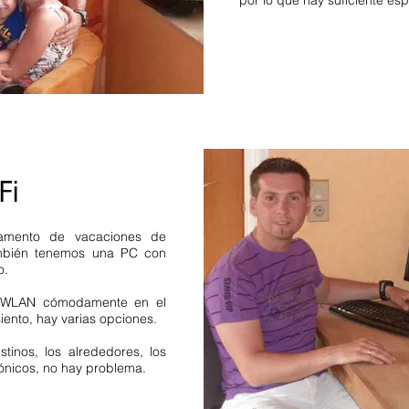
por lo que hay suficiente es
es 1 habitación 4 estrellas.
e lavadora se admiten
gra Sasbachwalden
ma apartamento apto para
Hinterzarten Schonach.
Landsichten Oberried Alpirs
Fi
Baden Wurtemberg
Apartamen
Negra
. 1 dormitorio Baden 
vacaciones en la Selva Negr
amento de vacaciones de
Alpirsbach Northern Black F
mbién tenemos una PC con
Dittishausen Gengenbach Fe
o.
habitaciones max 4 personas
habitaciones. Selva Negra Ce
la WLAN cómodamente en el
2 personas Selva Negra Alta
ento, hay varias opciones.
Sasbachwalden impuesto turí
stinos, los alrededores, los
apartamento apto para niños 
rónicos, no hay problema.
Hinterzarten Altglashütten S
Hochschwarzwald Sasbachwal
estancia mínima apartamento