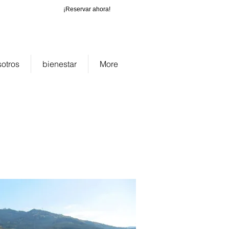
¡Reservar ahora!
_cc781905-
b-1565_bad0
otros
bienestar
More
ra Selva Negra 4 personas Norte
abitación Baden Württemberg Paraíso
aden Württemberg
Apartamentos de
fotos precios 2 dormitorios Black