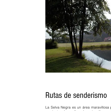
Oberried Alpirsbach Schluchsee
Gengenbach Feldberg . Casa de 
Württemberg
Apartamento de vac
Casa de vacaciones de lujo de 1 
Vistas al terreno Oberried Alpi
Feldberg. Vistas al terreno Obe
Baden Württemberg Selva Negra
habitaciones max 4 personas 2 p
Feldberg Alta Selva Negra Sasb
turístico estancia mínima aparta
fumadores lavavajillas Hinterzar
de vacaciones
Apartamentos Titi
Feldberg. Apartamentos de vacac
Negra Feldberg. Wi-Fi silencioso
Rutas de senderismo
La Selva Negra es un área maravillosa 