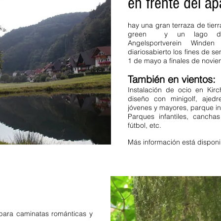
en frente del a
 granjero vacaciones
vacaciones de lujo Baden
aciones en la Selva Negra
.
hay una gran terraza de tier
dormitorio Selva Negra.
green y un lago de p
rsbach Gengenbach
Angelsportverein Winde
diarios
abierto los fines de s
rried Gengenbach Feldberg
1 de mayo a finales de novie
 Selva Negra Media 2
ersonas 6 personas.
También en vientos:
achwalden impuesto
Instalación de ocio en Kir
mento apto para niños no
diseño con minigolf, ajedr
ten Schonach.
apartamento
jóvenes y mayores, parque inf
see Alto Bosque Negro
Parques infantiles, canch
iones en la Alta Selva
fútbol, etc.
Más información está disponi
para caminatas románticas y