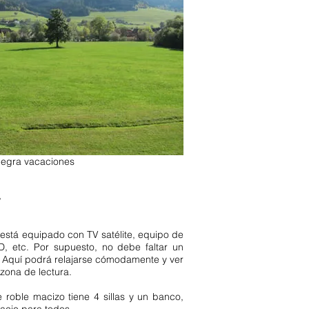
 2 dormitorios de lujo
apartamento de
e vacaciones de lujo de 1 dormitorio
bronn Baden Württemberg Black Forest
caciones de lujo de 2 dormitorios
nes de lujo. Casa de vacaciones de
n Württemberg Selva Negra Selva
max 4 personas 2 personas 6
itación 4 estrellas. más impuesto
se admiten perros centro de la Selva
ra. Feldberg Hochschwarzwald
tico estancia mínima apartamento
avavajillas.
apartamento de
 Selva Negra Feldberg.
Apartamento
Negra vacaciones
r
está equipado con TV satélite, equipo de
, etc. Por supuesto, no debe faltar un
. Aquí podrá relajarse cómodamente y ver
o zona de lectura.
roble macizo tiene 4 sillas y un banco,