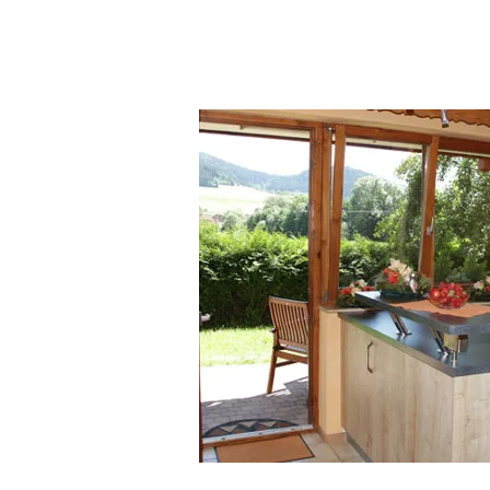
Oberried Alpirsbach Schluchsee g
Casa de vacaciones de lujo Bade
de vacaciones en la Selva Negra.
de 1 dormitorio Selva Negra. Vist
Alpirsbach Northern Black Forest
Gengenbach Feldberg Casa de va
Media 2 habitaciones max 4 perso
3 habitaciones. Selva negra centra
2 personas Selva negra superior H
Negra Sasbachwalden impuesto tur
apartamento apto para niños no fu
Hinterzarten Altglashütten Schona
vacaciones
Apartamentos Titisee 
Feldberg.
Apartamento Selva Negr