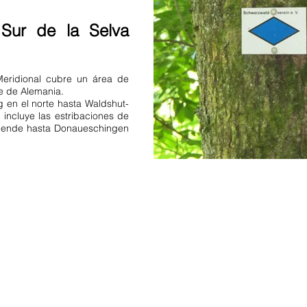
 Sur de la Selva
Meridional cubre un área de
e de Alemania.
 en el norte hasta Waldshut-
 incluye las estribaciones de
tiende hasta Donaueschingen
DIRECCIÓN:
Obere Rainstrasse 4a
s
D-79297 Winden en Elztal