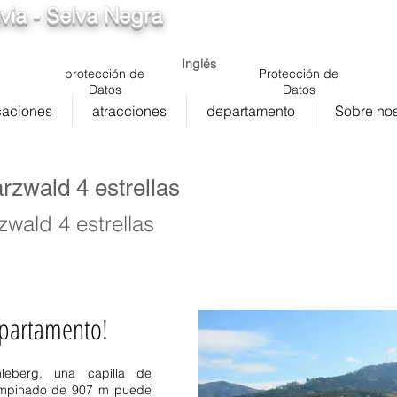
via - Selva Negra
info@ferienwohnung.vacaciones
5cde-3194-bb3
Inglés
protección de
Protección de
Datos
Datos
caciones
atracciones
departamento
Sobre nos
zwald 4 estrellas
wald 4 estrellas
 apartamento!
Baden Württemberg Selva Neg
Selva Negra Baiersbronn 1 h
de baño en la Selva Negra B
leberg
, una capilla de
vacaciones en la Selva Negra
 empinado de 907 m puede