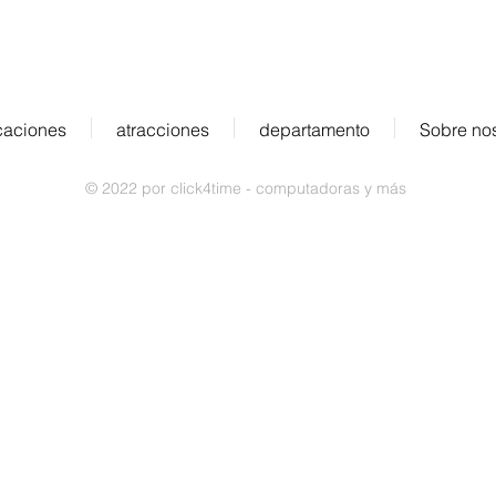
caciones
atracciones
departamento
Sobre no
© 2022 por click4time - computadoras y más