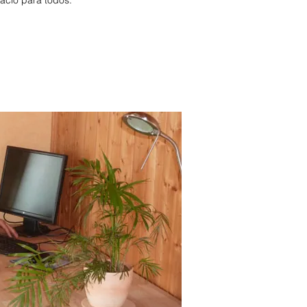
pacio para todos.
bach granjeros de vacaciones.
to de vacaciones en la Selva
Württemberg
Apartamento de
a
. Vistas al terreno Oberried
orest casa de vacaciones
ldberg. Selva Negra Media 2
 2 personas 6 personas 3
ntral Selva Negra Septentrional
. Feldberg Selva Negra
stico estancia mínima
no fumadores lavavajillas
chonach. Feldberg
den impuesto turístico
 apto para niños no fumadores