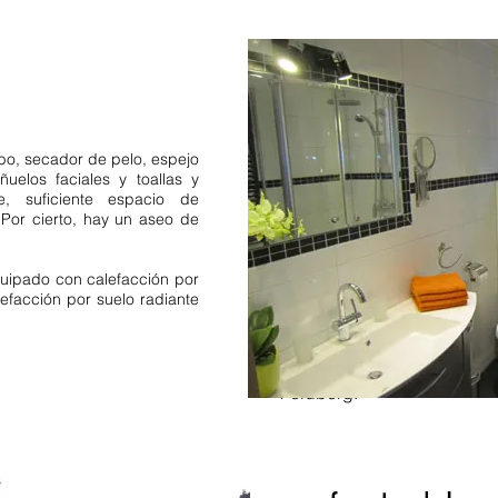
Selva Negra Norte de la S
habitación Baden Württem
paraíso para bañarse
Apart
Selva Negra
fotos precios 
dormitorios en la Selva Ne
bo, secador de pelo, espejo
casas de vacaciones de lu
elos faciales y toallas y
habitación Baden Württemb
, suficiente espacio de
para bañarse Selva Negra
 Por cierto, hay un aseo de
lujo
apartamento de vacaci
Wuerttemberg. Oberried A
quipado con calefacción por
vacaciones Feldberg. Feld
lefacción por suelo radiante
Sasbachwalden impuesto tu
apartamento apto para niño
Hinterzarten Altglashütten
vacaciones
Apartamentos T
Feldberg.