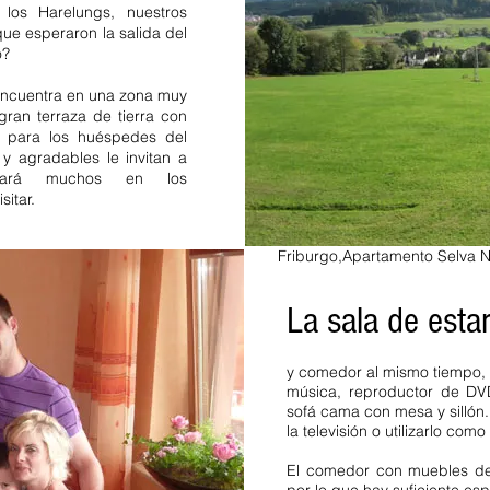
Forest casas de vacaciones de
los Harelungs, nuestros
vacaciones
vacaciones. Casa d
ue esperaron la salida del
Northern Black Forest Baiers
o?
4 personas Apartamento de va
vacaciones. Casas de vacacio
encuentra en una zona muy
lujo en la Selva Negra. Bade
gran terraza de tierra con
Negra Media 2 habitaciones 
e para los huéspedes del
personas 3 habitaciones 1 hab
 agradables le invitan a
turístico disponible lavadora 
Negra norte de la Selva Neg
trará muchos en los
Sasbachwalden impuesto turís
sitar.
apto para niños no fumadores l
vacaciones
Apartamentos Alta
Friburgo
,
Apartamento Selva 
sbach Schluchsee
 Casa de vacaciones de 1
La sala de esta
partamento de vacaciones
erra Oberried Alpirsbach
de vacaciones Dittishausen
y comedor al mismo tiempo, 
uchsee Gengenbach
música, reproductor de DVD
a Negra Media Norte Selva
sofá cama con mesa y sillón
sonas 2 personas 6
la televisión o utilizarlo com
Württemberg Selva Negra
El comedor con muebles de 
es máx 4 personas 2