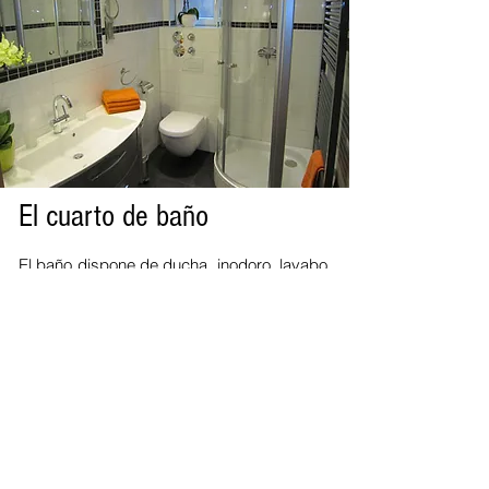
El cuarto de baño
El baño dispone de ducha, inodoro, lavabo,
secador de pelo, espejo de aumento,
jabón, gel de ducha, pañuelos faciales
y toallas y toallas de baño. Un espejo
grande, suficiente espacio de
almacenamiento y una ventana exterior. Por
cierto, hay un aseo de invitados separado.
Al igual que todo el apartamento está
equipado con calefacción por suelo
radiante, el baño también tiene calefacción